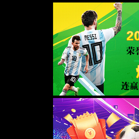
js4399金沙线(集团)有限公司|
抱歉，您的访问疑似攻击请求，已被系统自动拦截，如为误封请