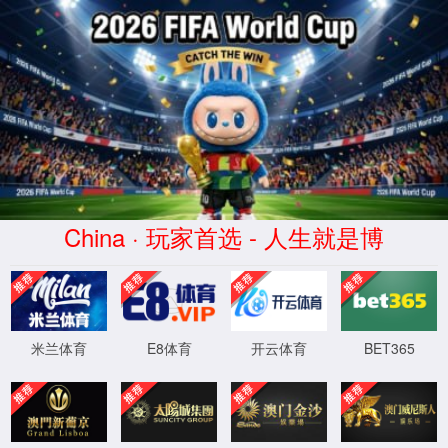
js4399金沙线(集团)有限公司|主
页欢迎您
抱歉，您的访问疑似攻击请求，已被系统自动拦截，如为误封请
联系客服。
XML 地图