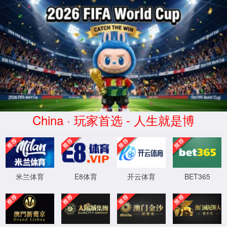
js4399金沙线(集团)有限公司|主
页欢迎您
抱歉，您的访问疑似攻击请求，已被系统自动拦截，如为误封请
联系客服。
XML 地图